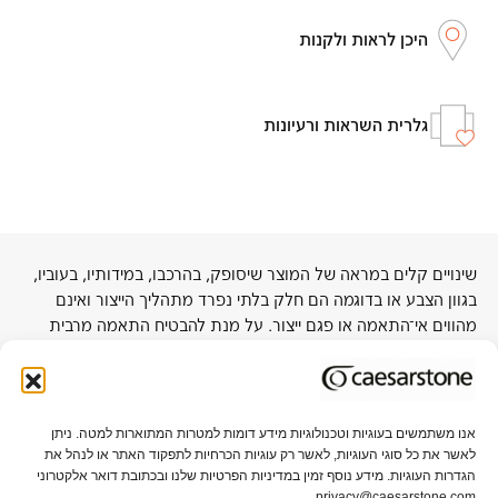
היכן לראות ולקנות
גלרית השראות ורעיונות
שינויים קלים במראה של המוצר שיסופק, בהרכבו, במידותיו, בעוביו,
בגוון הצבע או בדוגמה הם חלק בלתי נפרד מתהליך הייצור ואינם
מהווים אי־התאמה או פגם ייצור. על מנת להבטיח התאמה מרבית
לפרויקט, מומלץ להתרשם מלוח בגודל מלא באולמות התצוגה של
החברה או אצל סיטונאי קרוב.
אנו משתמשים בעוגיות וטכנולוגיות מידע דומות למטרות המתוארות למטה. ניתן
לאשר את כל סוגי העוגיות, לאשר רק עוגיות הכרחיות לתפקוד האתר או לנהל את
אודות אבן קיסר
תקני איכות וקיימות
הגדרות העוגיות. מידע נוסף זמין במדיניות הפרטיות שלנו ובכתובת דואר אלקטרוני
privacy@caesarstone.com.