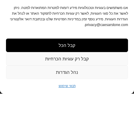
אנו משתמשים בעוגיות וטכנולוגיות מידע דומות למטרות המתוארות למטה. ניתן
לאשר את כל סוגי העוגיות, לאשר רק עוגיות הכרחיות לתפקוד האתר או לנהל את
הגדרות העוגיות. מידע נוסף זמין במדיניות הפרטיות שלנו ובכתובת דואר אלקטרוני
privacy@caesarstone.com.
קבל הכל
קבל רק עוגיות הכרחיות
נהל הגדרות
תנאי שימוש
להשוואה
תפריט
קטלוג
קונספט האוס
הדמיית מטבחים
יצירת קשר
התחילו את מסע היצירה שלכם עוד
היום