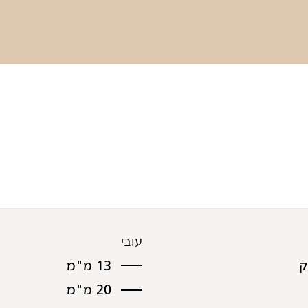
עובי
ק
13 מ"מ
20 מ"מ