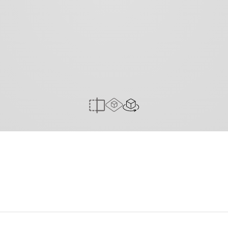
חווית AR
משטח 3D
להשוואה