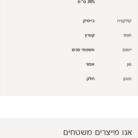
305 ס"מ
קולקציה
בייסיק
חומר
קוורץ
יישום
משטחי פנים
גוון
אפור
סגנון
חלק
אנו מייצרים משטחים