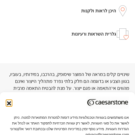
היכן לראות ולקנות
גלרית השראות ורעיונות
שינויים קלים במראה של המוצר שיסופק, בהרכבו, במידותיו, בעוביו,
בגוון הצבע או בדוגמה הם חלק בלתי נפרד מתהליך הייצור ואינם
מהווים אי־התאמה או פגם ייצור. על מנת להבטיח התאמה מרבית
לפרויקט, מומלץ להתרשם מלוח בגודל מלא באולמות התצוגה של
החברה או אצל סיטונאי קרוב.
אנו משתמשים בעוגיות וטכנולוגיות מידע דומות למטרות המתוארות למטה. ניתן
לאשר את כל סוגי העוגיות, לאשר רק עוגיות הכרחיות לתפקוד האתר או לנהל את
אודות אבן קיסר
תקני איכות וקיימות
הגדרות העוגיות. מידע נוסף זמין במדיניות הפרטיות שלנו ובכתובת דואר אלקטרוני
privacy@caesarstone.com.