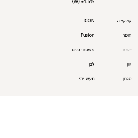
±1.5% (W)
קולקציה
ICON
חומר
Fusion
יישום
משטחי פנים
גוון
לבן
סגנון
תעשייתי