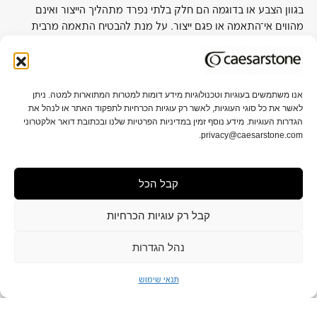
בגוון הצבע או בדוגמה הם חלק בלתי נפרד מתהליך הייצור ואינם
מהווים אי־התאמה או פגם ייצור. על מנת להבטיח התאמה מרבית
לפרויקט, מומלץ להתרשם מלוח בגודל מלא באולמות התצוגה של
החברה או אצל סיטונאי קרוב.
אנו משתמשים בעוגיות וטכנולוגיות מידע דומות למטרות המתוארות למטה. ניתן
לאשר את כל סוגי העוגיות, לאשר רק עוגיות הכרחיות לתפקוד האתר או לנהל את
אודות אבן קיסר
תקני איכות וקיימות
הגדרות העוגיות. מידע נוסף זמין במדיניות הפרטיות שלנו ובכתובת דואר אלקטרוני
privacy@caesarstone.com.
קשרי משקיעים
קריירה
קבל הכל
מפת אתר
תנאי שימוש ופרטיות
הגדרות פרטיות
תנאי מכירה
הצהרת נגישות
קבל רק עוגיות הכרחיות
נהל הגדרות
תנאי שימוש