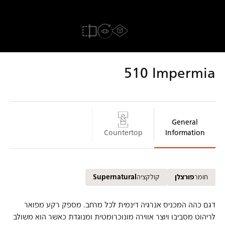
חווית AR
הדמייה אצלך בבית
משטח 3D
להשוואה
510
Impermia
General
Countertop
Information
חומר
פורצלן
קולקציה
Supernatural
דגם כהה המכניס אנרגיה דינמית לכל מרחב. מספק רקע מפואר
לריהוט מסביבו ויוצר אווירה מונוכרומטית ומנוגדת כאשר הוא משולב