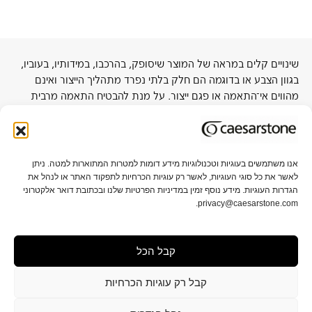
שינויים קלים במראה של המוצר שיסופק, בהרכבו, במידותיו, בעוביו,
בגוון הצבע או בדוגמה הם חלק בלתי נפרד מתהליך הייצור ואינם
מהווים אי־התאמה או פגם ייצור. על מנת להבטיח התאמה מרבית
לפרויקט, מומלץ להתרשם מלוח בגודל מלא באולמות התצוגה של
החברה או אצל סיטונאי קרוב.
אנו משתמשים בעוגיות וטכנולוגיות מידע דומות למטרות המתוארות למטה. ניתן
לאשר את כל סוגי העוגיות, לאשר רק עוגיות הכרחיות לתפקוד האתר או לנהל את
אודות אבן קיסר
תקני איכות וקיימות
הגדרות העוגיות. מידע נוסף זמין במדיניות הפרטיות שלנו ובכתובת דואר אלקטרוני
privacy@caesarstone.com.
קשרי משקיעים
קריירה
קבל הכל
מפת אתר
תנאי שימוש ופרטיות
הגדרות פרטיות
תנאי מכירה
הצהרת נגישות
קבל רק עוגיות הכרחיות