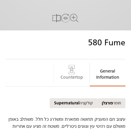
הדמייה אצלך בבית
להשוואה
לצפיה במשטח המלא
580
Fume
General
Countertop
Information
חומר
פורצלן
קולקציה
Supernatural
עיצוב חם המעניק תחושה מפוארת ומשדרג כל חלל. משתלב באופן
מושלם עם רהיטי עץ וגוונים ניטרליים. משטח זה מגיע עם אחריות