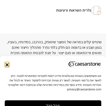
גלרית השראות ורעיונות
שינויים קלים במראה של המוצר שיסופק, בהרכבו, במידותיו, בעוביו,
בגוון הצבע או בדוגמה הם חלק בלתי נפרד מתהליך הייצור ואינם
מהווים אי־התאמה או פגם ייצור. על מנת להבטיח התאמה מרבית
לפרויקט, מומלץ להתרשם מלוח בגודל מלא באולמות התצוגה של
החברה או אצל סיטונאי קרוב.
אנו משתמשים בעוגיות וטכנולוגיות מידע דומות למטרות המתוארות למטה. ניתן
לאשר את כל סוגי העוגיות, לאשר רק עוגיות הכרחיות לתפקוד האתר או לנהל את
אודות אבן קיסר
תקני איכות וקיימות
הגדרות העוגיות. מידע נוסף זמין במדיניות הפרטיות שלנו ובכתובת דואר אלקטרוני
privacy@caesarstone.com.
קשרי משקיעים
קריירה
קבל הכל