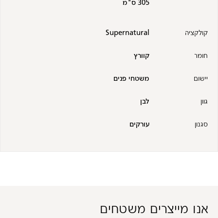
305 ס"מ
קולקציה
Supernatural
חומר
קוורץ
יישום
משטחי פנים
גוון
לבן
סגנון
עורקים
אנו מייצרים משטחים