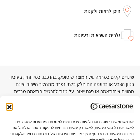
היכן לראות ולקנות
גלרית השראות ורעיונות
שינויים קלים במראה של המוצר שיסופק, בהרכבו, במידותיו, בעוביו,
בגוון הצבע או בדוגמה הם חלק בלתי נפרד מתהליך הייצור ואינם
מהווים אי־התאמה או פגם ייצור. על מנת להבטיח התאמה מרבית
לפרויקט, מומלץ להתרשם מלוח בגודל מלא באולמות התצוגה של
החברה או אצל סיטונאי קרוב.
אנו משתמשים בעוגיות וטכנולוגיות מידע דומות למטרות המתוארות למטה. ניתן
לאשר את כל סוגי העוגיות, לאשר רק עוגיות הכרחיות לתפקוד האתר או לנהל את
אודות אבן קיסר
תקני איכות וקיימות
הגדרות העוגיות. מידע נוסף זמין במדיניות הפרטיות שלנו ובכתובת דואר אלקטרוני
privacy@caesarstone.com.