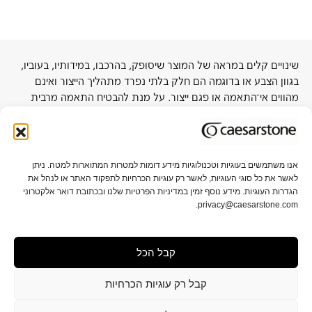
שינויים קלים במראה של המוצר שיסופק, בהרכבו, במידותיו, בעוביו,
בגוון הצבע או בדוגמה הם חלק בלתי נפרד מתהליך הייצור ואינם
מהווים אי־התאמה או פגם ייצור. על מנת להבטיח התאמה מרבית
לפרויקט, מומלץ להתרשם מלוח בגודל מלא באולמות התצוגה של
החברה או אצל סיטונאי קרוב.
אנו משתמשים בעוגיות וטכנולוגיות מידע דומות למטרות המתוארות למטה. ניתן
לאשר את כל סוגי העוגיות, לאשר רק עוגיות הכרחיות לתפקוד האתר או לנהל את
אודות אבן קיסר
תקני איכות וקיימות
הגדרות העוגיות. מידע נוסף זמין במדיניות הפרטיות שלנו ובכתובת דואר אלקטרוני
privacy@caesarstone.com.
קשרי משקיעים
קריירה
קבל הכל
מפת אתר
תנאי שימוש ופרטיות
הגדרות פרטיות
תנאי מכירה
הצהרת נגישות
קבל רק עוגיות הכרחיות