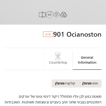
חווית AR
הדמייה אצלך בבית
משטח 3D
להשוואה
901
Ocianoston
חדש
General
Countertop
Information
חומר
פורצלן
קולקציה
פורצלן
משטח בגוון לבן עליו מתחולל ריקוד דינמי ונועז של עורקים
דומיננטיים בצבעי שחור וזהב בעוביים ובעוצמות משתנות. השכבתיות