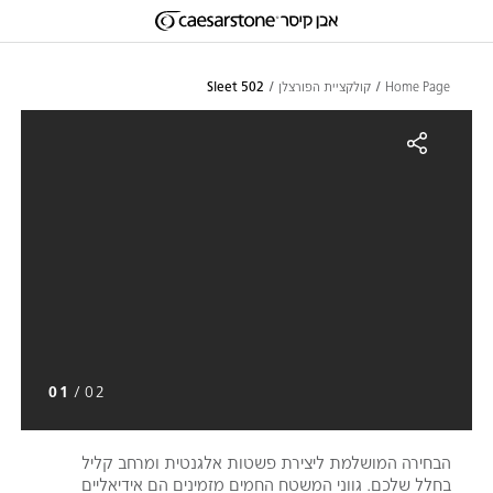
דילוג לתוכן המרכזי
Skip to Main Footer
Home Page
קולקציית הפורצלן
502 Sleet
502 Slee
01
/
02
הבחירה המושלמת ליצירת פשטות אלגנטית ומרחב קליל
בחלל שלכם. גווני המשטח החמים מזמינים הם אידיאליים