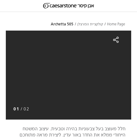
דילוג לתוכן המרכזי
Skip to Main Footer
Home Page
קולקציית הפורצלן
505 Archetta
505 Archett
01
/
02
חלל מעוצב בעל צבעוניות בהירה וטבעית. עיצוב המשטח
הייחודי ממלא את החדר באור עדין. ליצירת מראה מתוחכם