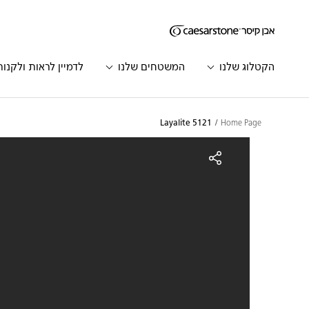
דילוג לתוכן המרכזי
Skip to Main Footer
הקטלוג שלנו
המשטחים שלנו
לדמיין לראות ולקנות
5121 Layalite
Home Page
5121 Layalit