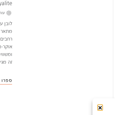
yalite
עור
לובן ע
מתאר ס
רחבים 
אוקר-א
ומשווי
זה מגי
ספרו ל