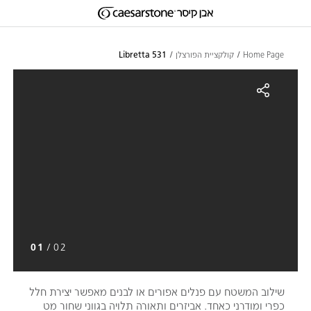
דילוג לתוכן המרכזי
Skip to Main Footer
Home Page
קולקציית הפורצלן
531 Libretta
531 Librett
01
/
02
שילוב המשטח עם פנלים אפורים או לבנים מאפשר יצירת חלל
כפרי ומודרני כאחד. אביזרים ותאורה תלויה בגווני שחור מט