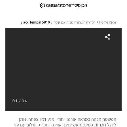
דילוג לתוכן המרכזי
Skip to Main Footer
Home Page
הסדרה השחורה מבית אבן קיסר
5810 Black Tempal
5810 Black Tempa
01
/
04
המשטח הכהה במראה אורגני ייחודי ומגע דמוי צפחה, נותן
לחלל נוכחות כמעט תעשייתית ואווירה ייחודית. שילוב עם עץ