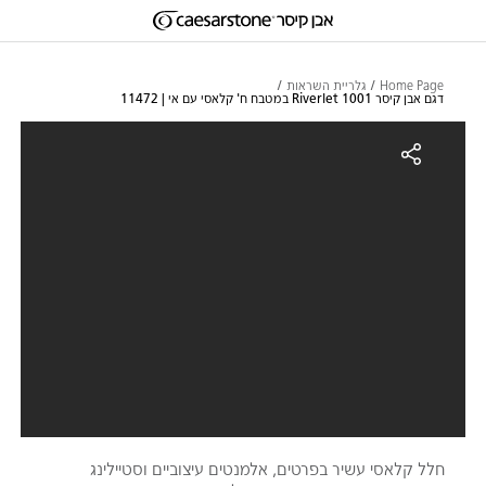
דילוג לתוכן המרכזי
Skip to Main Footer
Home Page
גלריית השראות
דגם אבן קיסר 1001 Riverlet במטבח ח' קלאסי עם אי | 11472
גם אבן קיסר 1001 Riverlet במטבח ח' קלאסי עם אי | 11472
חלל קלאסי עשיר בפרטים, אלמנטים עיצוביים וסטיילינג