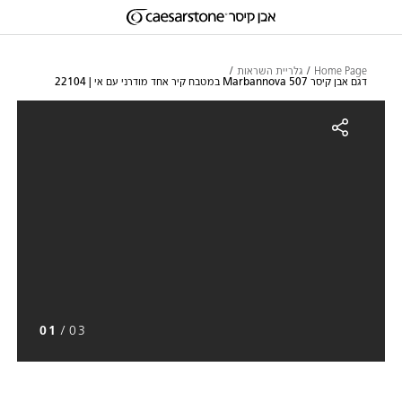
דילוג לתוכן המרכזי
Skip to Main Footer
Home Page
גלריית השראות
דגם אבן קיסר 507 Marbannova במטבח קיר אחד מודרני עם אי | 22104
גם אבן קיסר 507 Marbannova במטבח קיר אחד מודרני עם אי | 22104
01
/
03