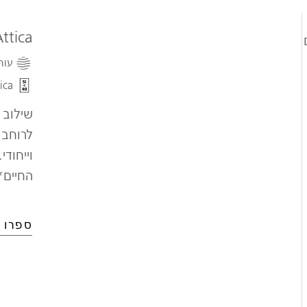
ttica
עור
ica
שילוב 
לרוחב 
וייחוד
החיים*
ספרו ל