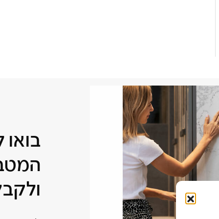
בואו 
המטבח
ולקבל