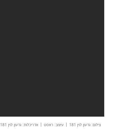
צילום: גדעון לוין 181
עיצוב: ראסט
אדריכלות: גדעון לוין 181