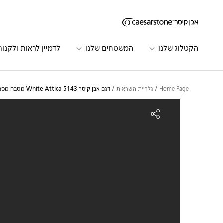
דילוג לתוכן המרכזי
Skip to Main Footer
הקטלוג שלנו
המשטחים שלנו
לדמיין לראות ולקנות
Home Page
גלריית השראות
דגם אבן קיסר 5143 White Attica מטבח מסחרי אקלקטי | 2180
גם אבן קיסר 5143 White Attica מטבח מסחרי אקלקטי | 2180