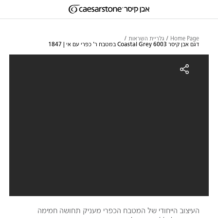
דילוג לתוכן המרכזי
Skip to Main Footer
Home Page
גלריית השראות
דגם אבן קיסר 6003 Coastal Grey במטבח ר' כפרי עם אי | 1847
גם אבן קיסר 6003 Coastal Grey במטבח ר' כפרי עם אי | 1847
העיצוב הייחודי של המטבח הכפרי מעניק תחושה חמימה