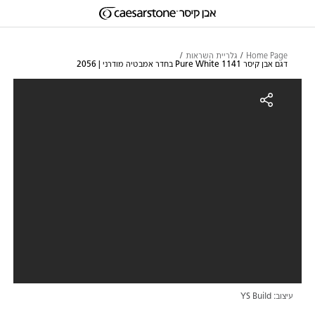
דילוג לתוכן המרכזי
Skip to Main Footer
Home Page
גלריית השראות
דגם אבן קיסר 1141 Pure White בחדר אמבטיה מודרני | 2056
גם אבן קיסר 1141 Pure White בחדר אמבטיה מודרני | 2056
עיצוב: YS Build