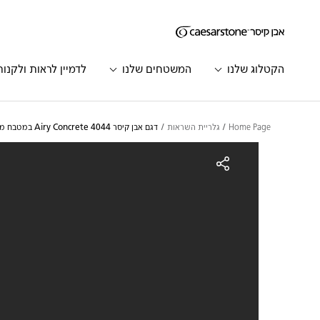
דילוג לתוכן המרכזי
Skip to Main Footer
הקטלוג שלנו
המשטחים שלנו
לדמיין לראות ולקנות
Home Page
גלריית השראות
דגם אבן קיסר Airy Concrete 4044 במטבח מודרני עם אי | 2038
גם אבן קיסר Airy Concrete 4044 במטבח מודרני עם אי | 2038