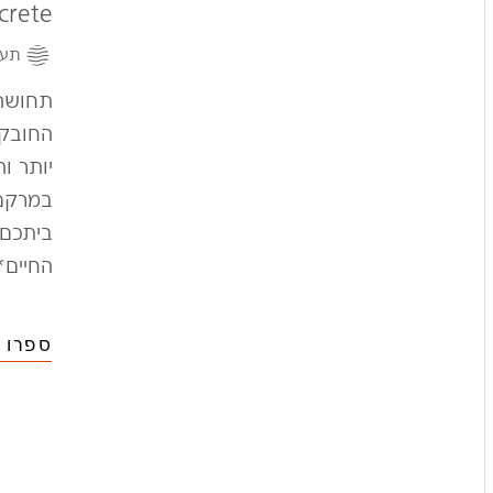
crete
תעש
תחושה 
החובק 
יותר ו
במרקם 
ביתכם.
החיים*
ספרו ל