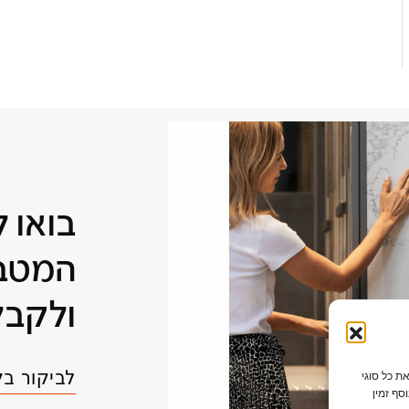
בואו 
המטבח
ולקבל
לביקור ב
ת כל סוגי
סף זמין