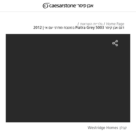
דילוג לתוכן המרכזי
Skip to Main Footer
Home Page
גלריית השראות
דגם אבן קיסר 5003 Piatra Grey במטבח מודרני עם אי | 2012
גם אבן קיסר 5003 Piatra Grey במטבח מודרני עם אי | 2012
קבלן: Westridge Homes