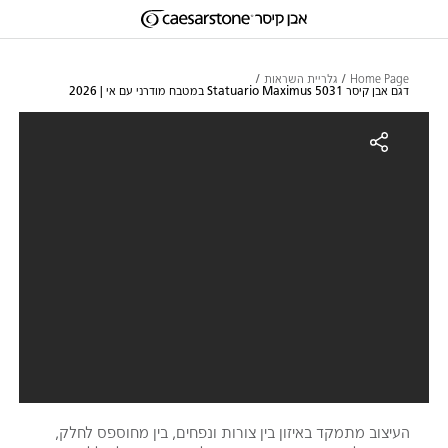
דילוג לתוכן המרכזי
Skip to Main Footer
Home Page
גלריית השראות
דגם אבן קיסר 5031 Statuario Maximus במטבח מודרני עם אי | 2026
גם אבן קיסר 5031 Statuario Maximus במטבח מודרני עם אי | 2026
העיצוב מתמקד באיזון בין צורות ונפחים, בין מחוספס לחלק,