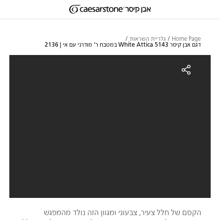
דילוג לתוכן המרכזי
Skip to Main Footer
Home Page
גלריית השראות
דגם אבן קיסר 5143 White Attica במטבח ר' מודרני עם אי | 2136
גם אבן קיסר 5143 White Attica במטבח ר' מודרני עם אי | 2136
הקסם של חלל צעיר, צבעוני ומגוון הזה נולד מהמפגש