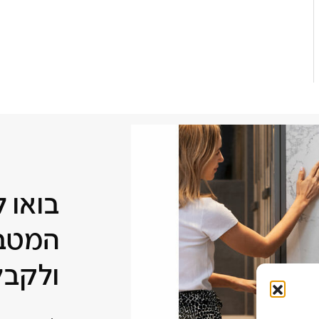
בואו 
המטבח
ולקבל