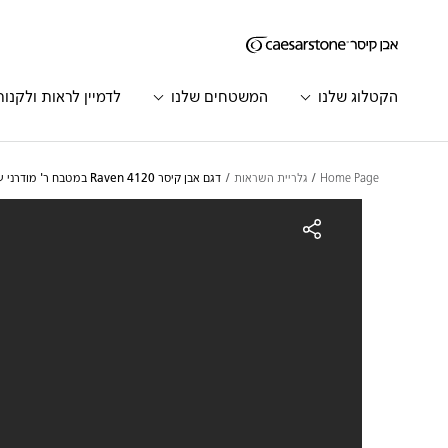
דילוג לתוכן המרכזי
Skip to Main Footer
הקטלוג שלנו
המשטחים שלנו
לדמיין לראות ולקנות
Home Page
גלריית השראות
דגם אבן קיסר 4120 Raven במטבח ר' מודרני עם אי | 2510
גם אבן קיסר 4120 Raven במטבח ר' מודרני עם אי | 2510