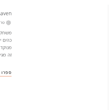
aven
טרא
משחק ש
כהים י
מנוקד 
זה מגי
ספרו ל