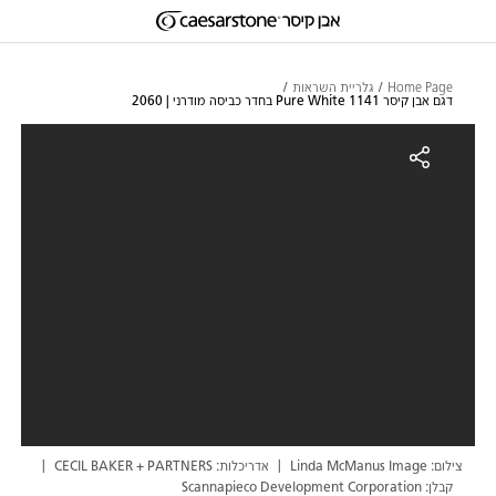
דילוג לתוכן המרכזי
Skip to Main Footer
Home Page
גלריית השראות
דגם אבן קיסר 1141 Pure White בחדר כביסה מודרני | 2060
גם אבן קיסר 1141 Pure White בחדר כביסה מודרני | 2060
צילום: Linda McManus Image
אדריכלות: CECIL BAKER + PARTNERS
קבלן: Scannapieco Development Corporation