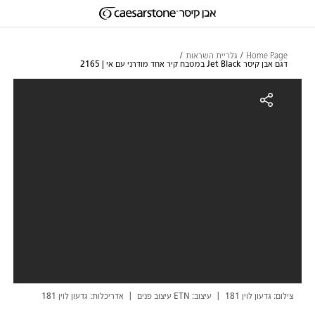
דילוג לתוכן המרכזי
Skip to Main Footer
Home Page
גלריית השראות
דגם אבן קיסר Jet Black במטבח קיר אחד מודרני עם אי | 2165
גם אבן קיסר Jet Black במטבח קיר אחד מודרני עם אי | 2165
צילום: גדעון לוין 181
עיצוב: ETN עיצוב פנים
אדריכלות: גדעון לוין 181