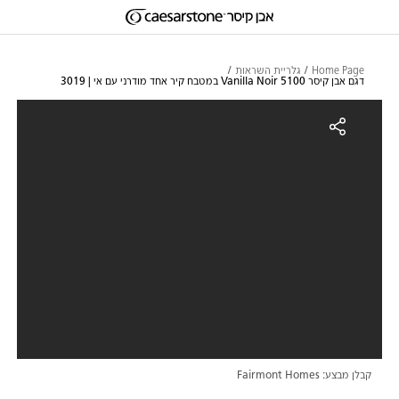
דילוג לתוכן המרכזי
Skip to Main Footer
Home Page
גלריית השראות
דגם אבן קיסר 5100 Vanilla Noir במטבח קיר אחד מודרני עם אי | 3019
גם אבן קיסר 5100 Vanilla Noir במטבח קיר אחד מודרני עם אי | 3019
קבלן מבצע: Fairmont Homes