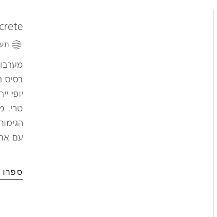
crete
תעש
מערבול
בסיס נ
יופי י
טרי. מ
הגימור
עם אחר
ספרו ל