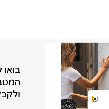
בואו 
המטבח
ולקבל