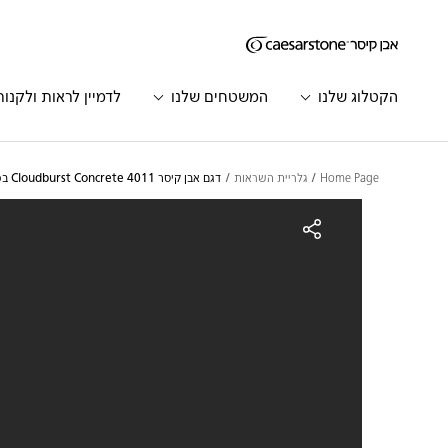
דילוג לתוכן המרכזי
Skip to Main Footer
הקטלוג שלנו
המשטחים שלנו
לדמיין לראות ולקנות
Home Page
גלריית השראות
דגם אבן קיסר 4011 Cloudburst Concrete במטבח קיר אחד מודרני עם אי | 1996
גם אבן קיסר 4011 Cloudburst Concrete במטבח קיר אחד מודרני עם אי | 1996