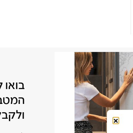
בואו 
המטבח
ולקבל