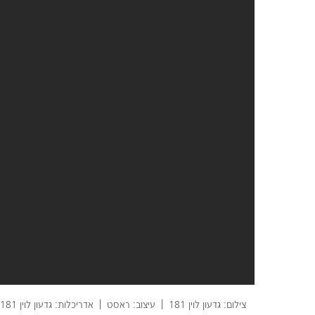
צילום: גדעון לוין 181
עיצוב: ראסט
אדריכלות: גדעון לוין 181