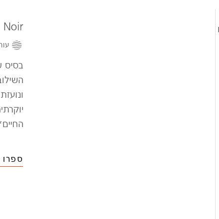
a Noir
עור
בסיס ש
השילוב
ונועז
יוקרתי
החיים*
ספרו ל