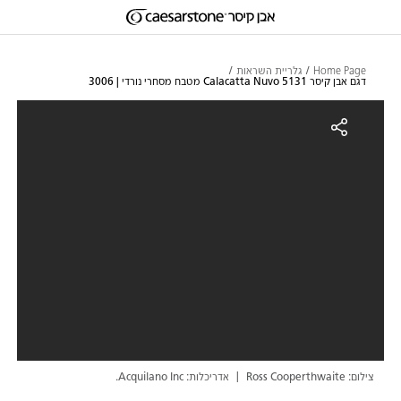
דילוג לתוכן המרכזי
Skip to Main Footer
Home Page
גלריית השראות
דגם אבן קיסר 5131 Calacatta Nuvo מטבח מסחרי נורדי | 3006
גם אבן קיסר 5131 Calacatta Nuvo מטבח מסחרי נורדי | 3006
צילום: Ross Cooperthwaite
אדריכלות: Acquilano Inc.