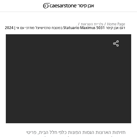
דילוג לתוכן המרכזי
Skip to Main Footer
Home Page
גלריית השראות
דגם אבן קיסר 5031 Statuario Maximus במטבח טרנזישיונל מודרני עם אי | 2024
גם אבן קיסר 5031 Statuario Maximus במטבח טרנזישיונל מודרני עם אי | 2024
חזיתות הארונות הגסות הפונות כלפי חלל הבית, פריטי