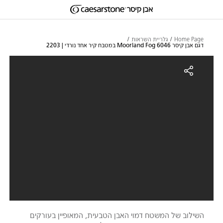
דילוג לתוכן המרכזי
Skip to Main Footer
Home Page
גלריית השראות
דגם אבן קיסר 6046 Moorland Fog במטבח קיר אחד נורדי | 2203
גם אבן קיסר 6046 Moorland Fog במטבח קיר אחד נורדי | 2203
השילוב של המשטח דמוי האבן הטבעית, המאופיין בעורקים