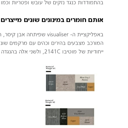
בהתמודדות כנגד נזקים של עובש ופטריות וכמו כן
אותם חומרים במינונים שונים מייצרים 
באפליקציית ה- isualiser
ייחודיות של מוטיבו 2141C, ולשני אלה בהנגדה דגם 5003 בצבע כהה ודרמטי עם מרקם של אבנים טבעיות ממשפחת ה supernatural.