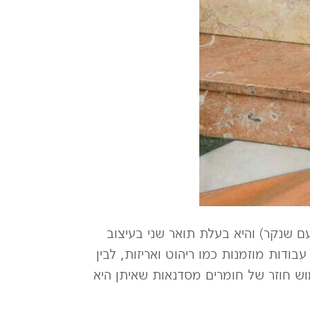
 שנקר) והיא בעלת תואר שני בעיצוב
יא פועלת תחת השם סטודיו Reish, ויוצרת במנעד שבין עבודות מוזמנות כמו ריהוט ואריזות, לבין
ש חוזר של חומרים מסדנאות שאיתן היא