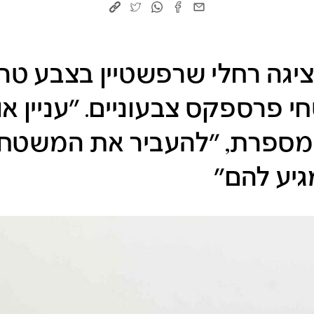
גה רחלי שרפשטיין בצבע טרי
 פרספקס צבעוניים. ״עניין א
יא מספרת, ״להעביר את המשט
יע להם״