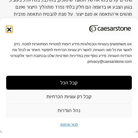
בגוון הצבע או בדוגמה הם חלק בלתי נפרד מתהליך הייצור ואינם
מהווים אי־התאמה או פגם ייצור. על מנת להבטיח התאמה מרבית
לפרויקט, מומלץ להתרשם מלוח בגודל מלא באולמות התצוגה של
החברה או אצל סיטונאי קרוב.
אנו משתמשים בעוגיות וטכנולוגיות מידע דומות למטרות המתוארות למטה. ניתן
לאשר את כל סוגי העוגיות, לאשר רק עוגיות הכרחיות לתפקוד האתר או לנהל את
אודות אבן קיסר
תקני איכות וקיימות
הגדרות העוגיות. מידע נוסף זמין במדיניות הפרטיות שלנו ובכתובת דואר אלקטרוני
privacy@caesarstone.com.
קשרי משקיעים
קריירה
קבל הכל
מפת אתר
תנאי שימוש ופרטיות
הגדרות פרטיות
תנאי מכירה
הצהרת נגישות
קבל רק עוגיות הכרחיות
נהל הגדרות
תנאי שימוש