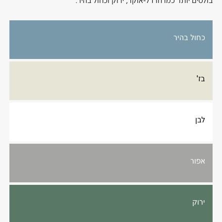
בולטים יותר כמו חרדל-אוקר, ירוק וכחול בהיר.
כחול בהיר
בז'
לבן
אפור
ירוק